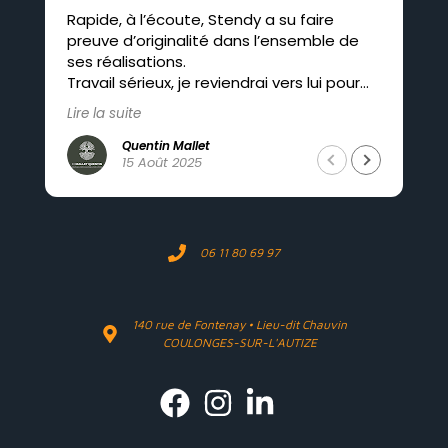
Rapide, à l’écoute, Stendy a su faire
Pro
preuve d’originalité dans l’ensemble de
co
ses réalisations.
Travail sérieux, je reviendrai vers lui pour
mes futurs projets.
Lire la suite
Quentin Mallet
15 Août 2025
06 11 80 69 97
140 rue de Fontenay • Lieu-dit Chauvin
COULONGES-SUR-L'AUTIZE