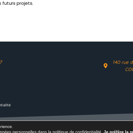
s futurs projets.
7
140 rue d
CO
tialité
érience.
 données personnelles dans la
politique de confidentialité
.
Je préfère la r