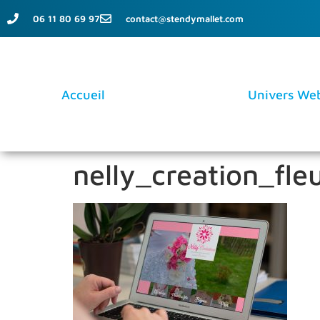
06 11 80 69 97
contact@stendymallet.com
Accueil
Univers We
nelly_creation_fl