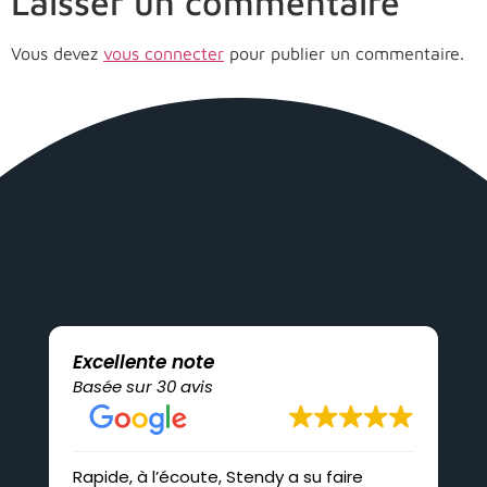
Laisser un commentaire
Vous devez
vous connecter
pour publier un commentaire.
Excellente note
Basée sur 30 avis
Rapide, à l’écoute, Stendy a su faire
Pro