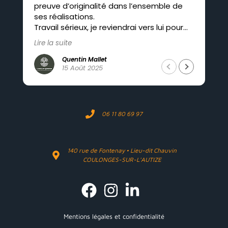
preuve d’originalité dans l’ensemble de
co
ses réalisations.
Travail sérieux, je reviendrai vers lui pour
mes futurs projets.
Lire la suite
Quentin Mallet
15 Août 2025
06 11 80 69 97
140 rue de Fontenay • Lieu-dit Chauvin
COULONGES-SUR-L'AUTIZE
Mentions légales et confidentialité