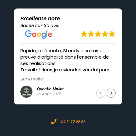
Excellente note
Basée sur 30 avis
Rapide, à l’écoute, Stendy a su faire
Pro
preuve d’originalité dans l’ensemble de
co
ses réalisations.
Travail sérieux, je reviendrai vers lui pour
mes futurs projets.
Lire la suite
Quentin Mallet
15 Août 2025
06 11 80 69 97